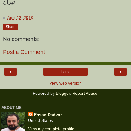
تهران
at
April 12, 2018
Share
No comments:
Post a Comment
‹
›
Home
View web version
Powered by
Blogger
.
Report Abuse
.
ABOUT ME
Ehsan Dadvar
United States
View my complete profile