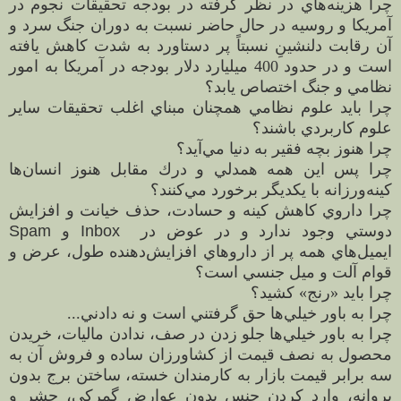
چرا هزينه‌هاي در نظر گرفته در بودجه تحقيقات نجوم در
آمريكا و روسيه در حال حاضر نسبت به دوران جنگ سرد و
آن رقابت دلنشينِ نسبتاً پر دستاورد به شدت كاهش يافته
است و در حدود 400 ميليارد دلار بودجه در آمريكا به امور
نظامي و جنگ اختصاص يابد؟
چرا بايد علوم نظامي همچنان مبناي اغلب تحقيقات ساير
علوم كاربردي باشند؟
چرا هنوز بچه فقير به دنيا مي‌آيد؟
چرا پس اين همه همدلي و درك مقابل هنوز انسان‌ها
كينه‌ورزانه با يكديگر برخورد مي‌كنند؟
چرا داروي كاهش كينه و حسادت، حذف خيانت و افزايش
دوستي وجود ندارد و در عوض در
Inbox
و
Spam
ايميل‌هاي همه پر از داروهاي افزايش‌دهنده طول، عرض و
قوام آلت و ميل جنسي است؟
چرا بايد «رنج» كشيد؟
چرا به باور خيلي‌ها حق گرفتني است و نه دادني...
چرا به باور خيلي‌ها جلو زدن در صف، ندادن ماليات، خريدن
محصول به نصف قيمت از كشاورزان ساده و فروش آن به
سه برابر قيمت بازار به كارمندان خسته، ساختن برج بدون
پروانه، وارد كردن جنس بدون عوارض گمركي، حشر و