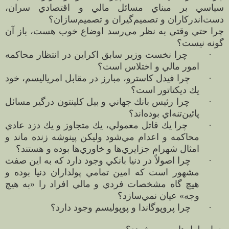
سياسي بر مبناي مسائل مالي و اقتصادي سران،
دست‌اندركاران و تصميم‌گيران و تصميم‌سازان؟
چرا حتي وقتي به نظر مي‌رسد اوضاع خوب هست، باز آن
گونه نيست؟
·
چرا نخست وزير سابق اكراين در انتظار محاكمه
امور مالي و اختلاس است؟
·
چرا فيدل كاسترو، مبارز در مقابل امرياليسم، خود
يك ديكتاتور است؟
·
چرا رئيس بانك جهاني و بيل كلينتون درگير مسائل
پائين‌تنه‌اي بوده‌اند؟
·
چرا يك قاتل معمولي، يك متجاوز و يك دزد عادي
محاكمه و اعدام مي‌شود وليكن پينوشه زنده ماند و
امثال شهرام جزايري‌ها و خاوري‌ها بوده و هستند؟
·
چرا اصولاً در دنيا بانكي وجود دارد كه به اين صفت
مشهور است كه امين تمامي پولداران دنيا بوده و
هيچ گاه مشخصات فردي و مالي افراد را «به هيچ
وجه» عيان نمي‌سازد؟
·
چرا پروپوگاندا و پوپوليسم وجود دارد؟