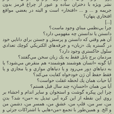
نشر وي‍‍ژه با دختران ساده و عبور از چراغ قرمز بدون
جريمه و ... و ... «افتخار» است و البته در بعضي مواقع
افتخاري پنهان؟
[
...
]
چرا بي‌نظمي مبناي وجود ماست؟
دانستن يا ندانستن چه مفهومي دارد؟
آن هم وقتي كه دانستن و پرسش و جستن براي دانايي خود
در گستره يك «زبان» و جرقه‌هاي الكتريكي كوچك تعدادي
سلول خاكستري وجود دارد؟
مردمان برج بابل فقط به يك زبان سخن مي‌گفتند؟
آيا گونه «انسان هوشمند هوشمند» هم منقرض مي‌شود؟ يا
به دنياهاي دور مي‌رود و يا دنياهاي موازي و يا مجازي و يا
فقط حفظ آن ژن خودخواه كفايت مي‌كند؟
آيا حيات همان يك لحظه غفلت حواست؟
آيا من همان «احسانِ» چند سال قبل هستم؟
چرا اين پيكره گوشت و استخوان و ساير اندام و احشاء بر
روي اين نقطه از اين كره آبي تبديل به «من» شد؟ بدنِ
من، سرِ من، قلبِ من، عشقِ من، همسرِ من، دشمنِ من
و الخ. و همين‌طور با تجمع «من»هايي با اشتراكات جزئي و