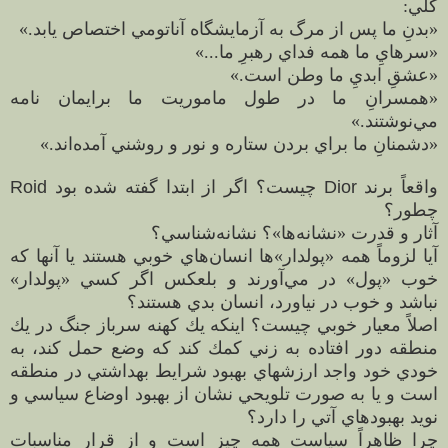
كلي:
«بدنِ ما پس از مرگ به آزمايشگاه آناتومي اختصاص يابد.»
«سرهايِ ما همه فداي رهبرِ ما...»
«عشقِ ابديِ ما وطن است.»
«همسرانِ ما در طول ماموريت ما برايمان نامه
مي‌نوشتند.»
«دشمنانِ ما براي بردن ستاره و نور و روشني آمده‌اند.»
واقعاً برند
Dior
چيست؟ اگر از ابتدا گفته شده بود
Roid
چطور؟
آثار و قدرت «نشانه‌ها»؟ نشانه‌شناسي؟
آيا لزوماً همه «پولدار»ها انسان‌هاي خوبي هستند يا آنها كه
خوب «پول» در مي‌آورند و بلعكس اگر كسي «پولدار»
نباشد و خوب در نياورد، انسان بدي هستند؟
اصلاً معيار خوبي چيست؟ اينكه يك كهنه سرباز جنگ در يك
منطقه دور افتاده به زني كمك كند كه وضع حمل كند، به
خودي خود واجد ارزشهاي بهبود شرايط بهداشتي در منطقه
است و يا به صورت تلويحي نشان از بهبود اوضاع سياسي و
نويد بهبودهاي آتي را دارد؟
چرا ظاهراً سياست همه چيز است و از قرار مناسبات