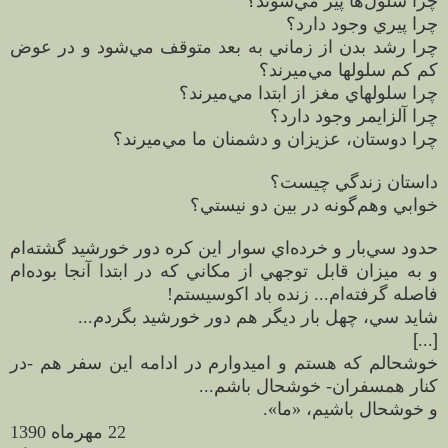
چرا سلول‌ها پير مي‌شوند؟
چرا پيري وجود دارد؟
چرا رشد بدن از زماني به بعد متوقف مي‌شود و در عوض
كم كم سلولها مي‌ميرند؟
چرا سلولهاي مغز از ابتدا مي‌ميرند؟
چرا آلزايمر وجود دارد؟
چرا دوستان، عزيزان و دشمنان ما مي‌ميرند؟
داستان زندگي چيست؟
خوابي وهم‌گونه در بين دو نيستي؟
حدود سي‌بار و خرده‌اي سوار اين كره دور خورشيد گشته‌ام
و به ميزان قابل توجهي از مكاني كه در ابتدا آنجا بوده‌ام
فاصله گرفته‌ام... زنده باد اكوسيستم!
شايد سي، چهل بار ديگر هم دور خورشيد بگردم...
[
...
]
خوشحالم كه هستم و اميدوارم در ادامه اين سفر هم -در
كنار همسفران- خوشحال باشم...
و خوشحال باشيم، «ما».
22 مهرماه 1390